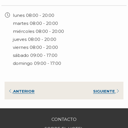
como la ciudad mas amigable del mundo. Visita
la presidencia municipal donde se aprecia el
lunes
08:00 - 20:00
mural de Manuel Lepe que retrata la fundación
martes
08:00 - 20:00
del Puerto.
miércoles
08:00 - 20:00
jueves
08:00 - 20:00
viernes
08:00 - 20:00
sábado
09:00 - 17:00
domingo
09:00 - 17:00
ANTERIOR
SIGUIENTE
CONTACTO