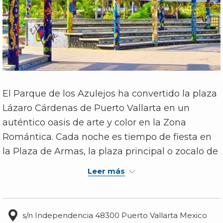
El Parque de los Azulejos ha convertido la plaza
Lázaro Cárdenas de Puerto Vallarta en un
auténtico oasis de arte y color en la Zona
Romántica. Cada noche es tiempo de fiesta en
la Plaza de Armas, la plaza principal o zocalo de
Puerto Vallarta, en el Kiosko de la plaza
Leer más
principal, se presentan distintos grupos de
música que animan a los espectadores, ahi te
daras cuenta porque han deniminado a Vallarta
s/n Independencia 48300 Puerto Vallarta Mexico