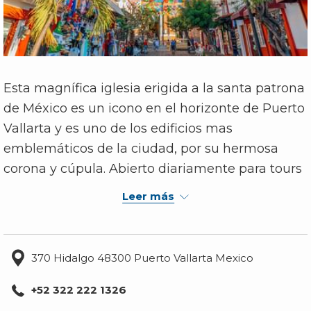
Esta magnífica iglesia erigida a la santa patrona
de México es un icono en el horizonte de Puerto
Vallarta y es uno de los edificios mas
emblemáticos de la ciudad, por su hermosa
corona y cúpula. Abierto diariamente para tours
y servicios religiosos y misas tanto en inglés y
Leer más
español los fines de semana.
Uno de sus atractivos principales son las
tradicionales peregrinaciones, celebradas los
370 Hidalgo 48300 Puerto Vallarta Mexico
primeros 12 días del mes de diciembre, en el
+52 322 222 1326
que, locales y visitantes, recorren las calles del