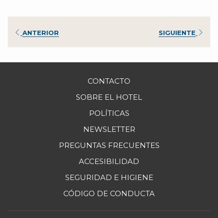
centro de Puerto Vallarta para mostrarle su
devoción a la virgen de Guadalupe.
ANTERIOR
SIGUIENTE
CONTACTO
SOBRE EL HOTEL
POLÍTICAS
NEWSLETTER
PREGUNTAS FRECUENTES
ACCESIBILIDAD
SEGURIDAD E HIGIENE
ABRE
CÓDIGO DE CONDUCTA
EN