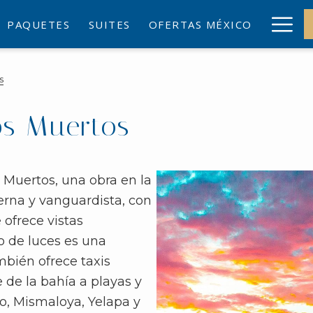
Ham
PAQUETES
SUITES
OFERTAS MÉXICO
Me
s
os Muertos
 Muertos, una obra en la
rna y vanguardista, con
 ofrece vistas
o de luces es una
mbién ofrece taxis
 de la bahía a playas y
to, Mismaloya, Yelapa y