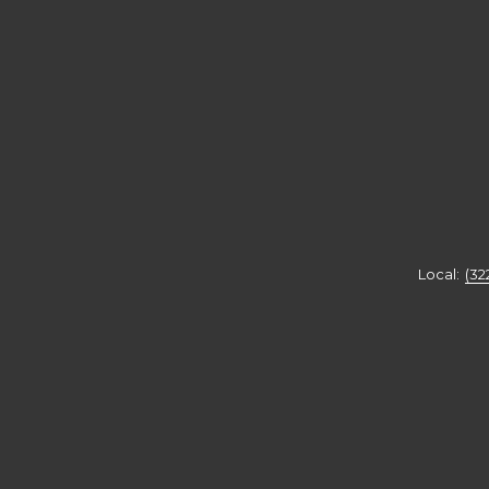
UNA
NUEVA
PESTAÑA
Local:
(32