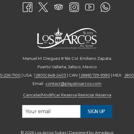
Manuel M. Dieguez # 164 Col. Emiliano Zapata
Puerto Vallarta, Jalisco, Mexico
2)-226-7100
| USA:
1 (800) 648-2403
| CAN:
1 (888) 729-9590
| MEX:
(800
Email: ​
contact@playalosarcos.com
Cancelar/Modificar Reserva
Reiniciar Reserva
SIGN UP
©
2026
Los Arcos Suites | Designed by
Amadeus