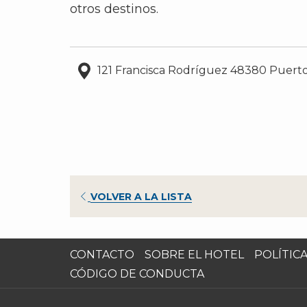
otros destinos.
121 Francisca Rodríguez 48380 Puerto
ABRE
VOLVER A LA LISTA
EN
UNA
NUEVA
CONTACTO
SOBRE EL HOTEL
POLÍTIC
PESTAÑA
ABRE
CÓDIGO DE CONDUCTA
EN